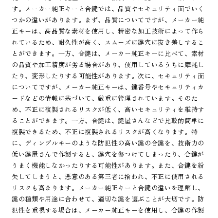
す。メーカー純正キーと合鍵では、品質やセキュリティ面でいく
つかの違いがあります。まず、品質についてですが、メーカー純
正キーは、高品質な素材を使用し、精密な加工技術によって作ら
れているため、耐久性が高く、スムーズに鍵穴に抜き差しするこ
とができます。一方、合鍵は、メーカー純正キーに比べて、素材
の品質や加工精度が劣る場合があり、使用しているうちに摩耗し
たり、変形したりする可能性があります。次に、セキュリティ面
についてですが、メーカー純正キーは、鍵番号やセキュリティカ
ードなどの情報に基づいて、厳重に管理されています。そのた
め、不正に複製されるリスクが低く、高いセキュリティを維持す
ることができます。一方、合鍵は、鍵屋さんなどで比較的簡単に
複製できるため、不正に複製されるリスクが高くなります。特
に、ディンプルキーのような防犯性の高い鍵の合鍵を、技術力の
低い鍵屋さんで作製すると、鍵穴を傷つけてしまったり、合鍵が
うまく機能しなかったりする可能性があります。また、合鍵を紛
失してしまうと、悪意のある第三者に拾われ、不正に使用される
リスクも高まります。メーカー純正キーと合鍵の違いを理解し、
鍵の種類や用途に合わせて、適切な鍵を選ぶことが大切です。防
犯性を重視する場合は、メーカー純正キーを使用し、合鍵の作製