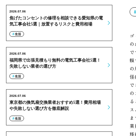
2026.07.06
焦げたコンセントの修理を相談できる愛知県の電
気工事会社5選｜放置するリスクと費用相場
生活
ゴ
の
で
2026.07.06
頼
福岡県で出張見積もり無料の電気工事会社5選！
失敗しない業者の選び方
の
怪
生活
で
の
2026.07.06
る
東京都の換気扇交換業者おすすめ5選！費用相場
や失敗しない選び方を徹底解説
ス
ま
生活
業
移