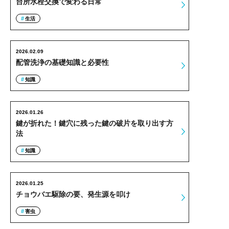
台所水栓交換で変わる日常
生活
2026.02.09
配管洗浄の基礎知識と必要性
知識
2026.01.26
鍵が折れた！鍵穴に残った鍵の破片を取り出す方
法
知識
2026.01.25
チョウバエ駆除の要、発生源を叩け
害虫