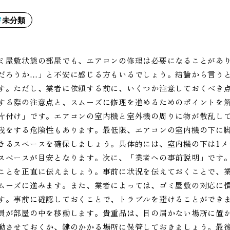
未分類
ミ屋敷状態の部屋でも、エアコンの修理は必要になることがあ
だろうか…」と不安に感じる方もいるでしょう。結論から言う
す。ただし、業者に依頼する前に、いくつか注意しておくべき
する際の注意点と、スムーズに修理を進めるためのポイントを
片付け」です。エアコンの室内機と室外機の周りに物が散乱し
我をする危険性もあります。最低限、エアコンの室内機の下に
きるスペースを確保しましょう。具体的には、室内機の下は1メ
スペースが目安となります。次に、「業者への事前説明」です
ことを正直に伝えましょう。事前に状況を伝えておくことで、
ムーズに進みます。また、業者によっては、ゴミ屋敷の対応に
す。事前に確認しておくことで、トラブルを避けることができ
員が部屋の中を移動します。貴重品は、目の届かない場所に置
動させておくか、鍵のかかる場所に保管しておきましょう。最