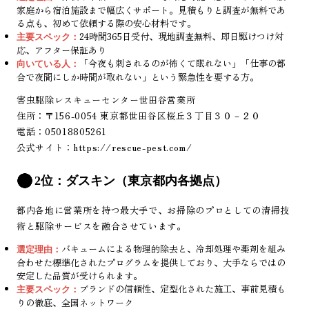
家庭から宿泊施設まで幅広くサポート。見積もりと調査が無料であ
る点も、初めて依頼する際の安心材料です。
24時間365日受付、現地調査無料、即日駆けつけ対
主要スペック：
応、アフター保証あり
「今夜も刺されるのが怖くて眠れない」「仕事の都
向いている人：
合で夜間にしか時間が取れない」という緊急性を要する方。
害虫駆除レスキューセンター世田谷営業所
住所：〒156-0054 東京都世田谷区桜丘３丁目３０－２０
電話：05018805261
公式サイト：
https://rescue-pest.com/
2位：ダスキン（東京都内各拠点）
都内各地に営業所を持つ最大手で、お掃除のプロとしての清掃技
術と駆除サービスを融合させています。
バキュームによる物理的除去と、冷却処理や薬剤を組み
選定理由：
合わせた標準化されたプログラムを提供しており、大手ならではの
安定した品質が受けられます。
ブランドの信頼性、定型化された施工、事前見積も
主要スペック：
りの徹底、全国ネットワーク