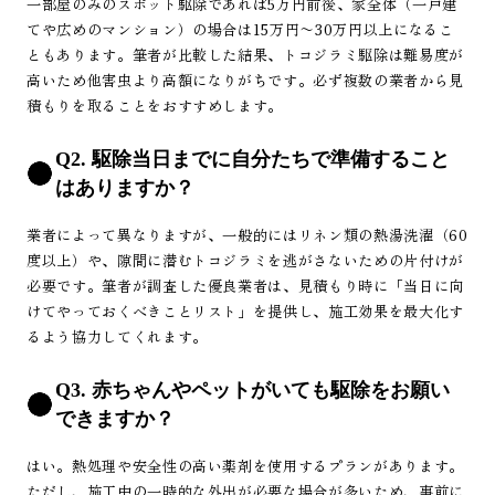
一部屋のみのスポット駆除であれば5万円前後、家全体（一戸建
てや広めのマンション）の場合は15万円〜30万円以上になるこ
ともあります。筆者が比較した結果、トコジラミ駆除は難易度が
高いため他害虫より高額になりがちです。必ず複数の業者から見
積もりを取ることをおすすめします。
Q2. 駆除当日までに自分たちで準備すること
はありますか？
業者によって異なりますが、一般的にはリネン類の熱湯洗濯（60
度以上）や、隙間に潜むトコジラミを逃がさないための片付けが
必要です。筆者が調査した優良業者は、見積もり時に「当日に向
けてやっておくべきことリスト」を提供し、施工効果を最大化す
るよう協力してくれます。
Q3. 赤ちゃんやペットがいても駆除をお願い
できますか？
はい。熱処理や安全性の高い薬剤を使用するプランがあります。
ただし、施工中の一時的な外出が必要な場合が多いため、事前に