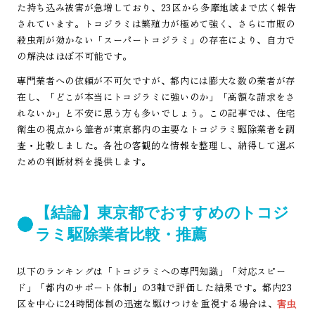
た持ち込み被害が急増しており、23区から多摩地域まで広く報告
されています。トコジラミは繁殖力が極めて強く、さらに市販の
殺虫剤が効かない「スーパートコジラミ」の存在により、自力で
の解決はほぼ不可能です。
専門業者への依頼が不可欠ですが、都内には膨大な数の業者が存
在し、「どこが本当にトコジラミに強いのか」「高額な請求をさ
れないか」と不安に思う方も多いでしょう。この記事では、住宅
衛生の視点から筆者が東京都内の主要なトコジラミ駆除業者を調
査・比較しました。各社の客観的な情報を整理し、納得して選ぶ
ための判断材料を提供します。
【結論】東京都でおすすめのトコジ
ラミ駆除業者比較・推薦
以下のランキングは「トコジラミへの専門知識」「対応スピー
ド」「都内のサポート体制」の3軸で評価した結果です。都内23
区を中心に24時間体制の迅速な駆けつけを重視する場合は、
害虫