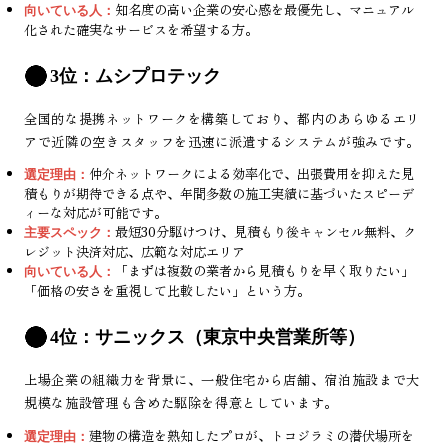
知名度の高い企業の安心感を最優先し、マニュアル
向いている人：
化された確実なサービスを希望する方。
3位：ムシプロテック
全国的な提携ネットワークを構築しており、都内のあらゆるエリ
アで近隣の空きスタッフを迅速に派遣するシステムが強みです。
仲介ネットワークによる効率化で、出張費用を抑えた見
選定理由：
積もりが期待できる点や、年間多数の施工実績に基づいたスピーデ
ィーな対応が可能です。
最短30分駆けつけ、見積もり後キャンセル無料、ク
主要スペック：
レジット決済対応、広範な対応エリア
「まずは複数の業者から見積もりを早く取りたい」
向いている人：
「価格の安さを重視して比較したい」という方。
4位：サニックス（東京中央営業所等）
上場企業の組織力を背景に、一般住宅から店舗、宿泊施設まで大
規模な施設管理も含めた駆除を得意としています。
建物の構造を熟知したプロが、トコジラミの潜伏場所を
選定理由：