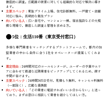
徹底的に調査。広範囲の被害に対しても組織的な対応で解決に導き
ます。
東証プライム上場、住宅診断無料、一戸建て・店舗
主要スペック：
対応に強み、長期的な衛生プラン
広い自宅や、マンション一棟、宿泊施設などの大規
向いている人：
模な現場で、徹底した調査と管理を求める方。
5位：生活110番（東京受付窓口）
多様な専門業者をマッチングするプラットフォームで、都内の加
盟業者の中から条件に合う1社をオペレーターが提案してくれま
す。
24時間対応のコールセンターが、ユーザーの予算やエリ
選定理由：
アに合わせて最適な近隣業者をピックアップしてくれるため、探す
手間が省けます。
24時間365日受付、見積もり無料、キャンセル料無料
主要スペック：
（一部除く）、広範な提携数
「どの業者に電話すればいいか分からない」と迷っ
向いている人：
ており、まずは窓口に相談して業者を紹介してほしい方。