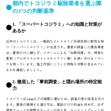
都内でトコジラミ駆除業者を選ぶ際
の3つの判断基準
1. 「スーパートコジラミ」への知識と対策が
あるか
近年のトコジラミは、一般的なピレスロイド系殺虫剤に耐性を持
つ「スーパートコジラミ」が主流です。筆者が調査した優良業者
は、薬剤だけに頼らず、スチームによる「加熱処理」や、特殊な
薬剤（プロポクスルやメトキサジアゾン等）を使い分けるノウハ
ウを持っています。施工内容にこうした特殊な対策が含まれてい
るかを確認しましょう。
2. 徹底した「事前調査」と隠れ場所の特定能
力
トコジラミは1mm以下の隙間に潜むため、調査の質が成否を分け
ます。筆者の推奨する選び方は、電話だけで料金を決めず、必ず
現地でベッドの隙間やカーテンの折り目、コンセントプレートの