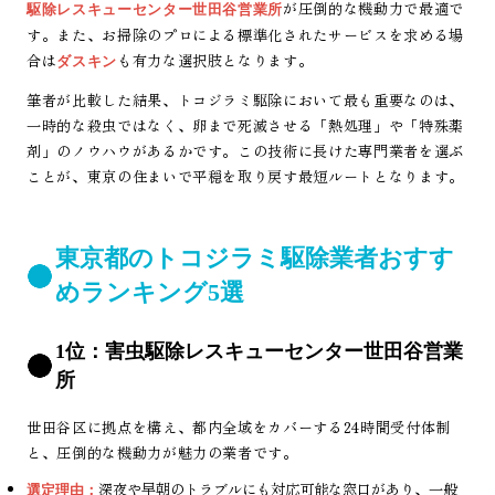
が圧倒的な機動力で最適で
駆除レスキューセンター世田谷営業所
す。また、お掃除のプロによる標準化されたサービスを求める場
合は
も有力な選択肢となります。
ダスキン
筆者が比較した結果、トコジラミ駆除において最も重要なのは、
一時的な殺虫ではなく、卵まで死滅させる「熱処理」や「特殊薬
剤」のノウハウがあるかです。この技術に長けた専門業者を選ぶ
ことが、東京の住まいで平穏を取り戻す最短ルートとなります。
東京都のトコジラミ駆除業者おすす
めランキング5選
1位：害虫駆除レスキューセンター世田谷営業
所
世田谷区に拠点を構え、都内全域をカバーする24時間受付体制
と、圧倒的な機動力が魅力の業者です。
深夜や早朝のトラブルにも対応可能な窓口があり、一般
選定理由：