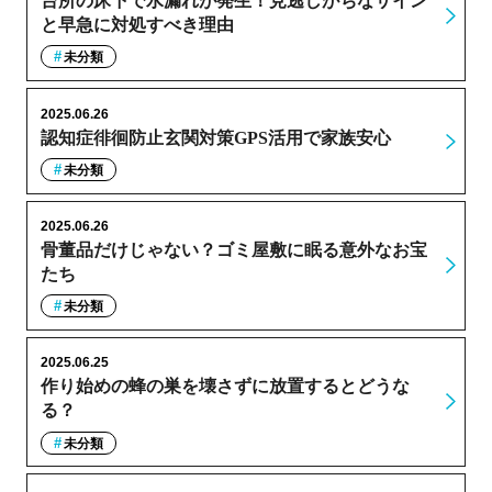
台所の床下で水漏れが発生！見逃しがちなサイン
と早急に対処すべき理由
未分類
2025.06.26
認知症徘徊防止玄関対策GPS活用で家族安心
未分類
2025.06.26
骨董品だけじゃない？ゴミ屋敷に眠る意外なお宝
たち
未分類
2025.06.25
作り始めの蜂の巣を壊さずに放置するとどうな
る？
未分類