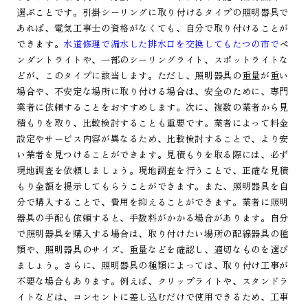
選ぶことです。引掛シーリングに取り付けるタイプの照明器具で
あれば、電気工事士の資格がなくても、自分で取り付けることが
できます。
水道修理で漏水した排水口を交換してもたつの市で
ペ
ンダントライトや、一部のシーリングライト、スポットライトな
どが、このタイプに該当します。ただし、照明器具の重量が重い
場合や、不安定な場所に取り付ける場合は、安全のために、専門
業者に依頼することをおすすめします。次に、複数の業者から見
積もりを取り、比較検討することも重要です。業者によって料金
設定やサービス内容が異なるため、比較検討することで、より安
い業者を見つけることができます。見積もりを取る際には、必ず
現地調査を依頼しましょう。現地調査を行うことで、正確な見積
もり金額を提示してもらうことができます。また、照明器具を自
分で購入することで、費用を抑えることができます。業者に照明
器具の手配も依頼すると、手数料がかかる場合があります。自分
で照明器具を購入する場合は、取り付けたい場所の配線器具の種
類や、照明器具のサイズ、重量などを確認し、適切なものを選び
ましょう。さらに、照明器具の種類によっては、取り付け工事が
不要な場合もあります。例えば、クリップライトや、スタンドラ
イトなどは、コンセントに差し込むだけで使用できるため、工事