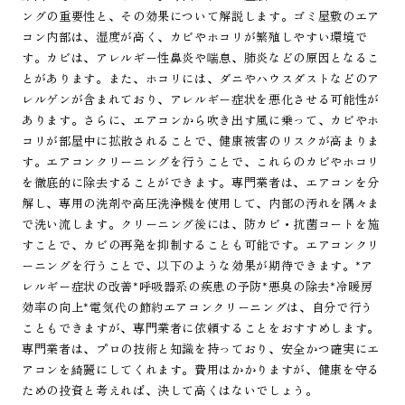
ングの重要性と、その効果について解説します。ゴミ屋敷のエア
コン内部は、湿度が高く、カビやホコリが繁殖しやすい環境で
す。カビは、アレルギー性鼻炎や喘息、肺炎などの原因となるこ
とがあります。また、ホコリには、ダニやハウスダストなどのア
レルゲンが含まれており、アレルギー症状を悪化させる可能性が
あります。さらに、エアコンから吹き出す風に乗って、カビやホ
コリが部屋中に拡散されることで、健康被害のリスクが高まりま
す。エアコンクリーニングを行うことで、これらのカビやホコリ
を徹底的に除去することができます。専門業者は、エアコンを分
解し、専用の洗剤や高圧洗浄機を使用して、内部の汚れを隅々ま
で洗い流します。クリーニング後には、防カビ・抗菌コートを施
すことで、カビの再発を抑制することも可能です。エアコンクリ
ーニングを行うことで、以下のような効果が期待できます。*ア
レルギー症状の改善*呼吸器系の疾患の予防*悪臭の除去*冷暖房
効率の向上*電気代の節約エアコンクリーニングは、自分で行う
こともできますが、専門業者に依頼することをおすすめします。
専門業者は、プロの技術と知識を持っており、安全かつ確実にエ
アコンを綺麗にしてくれます。費用はかかりますが、健康を守る
ための投資と考えれば、決して高くはないでしょう。