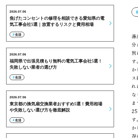
2026.07.06
焦げたコンセントの修理を相談できる愛知県の電
気工事会社5選｜放置するリスクと費用相場
生活
湯
分
別
2026.07.06
す
福岡県で出張見積もり無料の電気工事会社5選！
失敗しない業者の選び方
か
ス
生活
れ
な
2026.07.06
ま
東京都の換気扇交換業者おすすめ5選！費用相場
や失敗しない選び方を徹底解説
2
す
生活
か
存