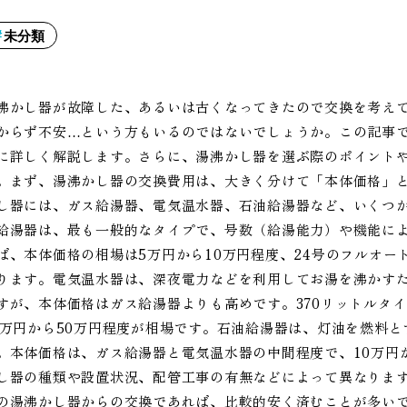
未分類
沸かし器が故障した、あるいは古くなってきたので交換を考え
からず不安…という方もいるのではないでしょうか。この記事
に詳しく解説します。さらに、湯沸かし器を選ぶ際のポイント
。まず、湯沸かし器の交換費用は、大きく分けて「本体価格」
し器には、ガス給湯器、電気温水器、石油給湯器など、いくつ
給湯器は、最も一般的なタイプで、号数（給湯能力）や機能によ
ば、本体価格の相場は5万円から10万円程度、24号のフルオー
ります。電気温水器は、深夜電力などを利用してお湯を沸かす
すが、本体価格はガス給湯器よりも高めです。370リットルタイ
5万円から50万円程度が相場です。石油給湯器は、灯油を燃料
。本体価格は、ガス給湯器と電気温水器の中間程度で、10万円
し器の種類や設置状況、配管工事の有無などによって異なります
の湯沸かし器からの交換であれば、比較的安く済むことが多い