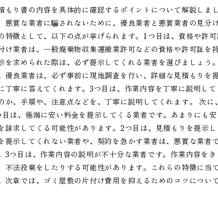
積もり書の内容を具体的に確認するポイントについて解説しま
、悪質な業者に騙されないために、優良業者と悪質業者の見分け
の特徴として、以下の点が挙げられます。1つ目は、資格や許
付け業者は、一般廃棄物収集運搬業許可などの資格や許可証を
示を求められた際は、必ず提示してくれる業者を選びましょう
。優良業者は、必ず事前に現地調査を行い、詳細な見積もりを
に丁寧に答えてくれます。3つ目は、作業内容を丁寧に説明して
のか、手順や、注意点などを、丁寧に説明してくれます。 次に
つ目は、極端に安い料金を提示してくる業者です。あまりにも
を請求してくる可能性があります。2つ目は、見積もりを提示
を提示してくれない業者や、契約を急かす業者は、悪質な業者
。3つ目は、作業内容の説明が不十分な業者です。作業内容をき
、不法投棄をしたりする可能性があります。これらの特徴に当
。次章では、ゴミ屋敷の片付け費用を抑えるためのコツについ