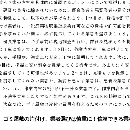
積もり書の内容を具体的に確認するポイントについて解説しま
、悪質な業者に騙されないために、優良業者と悪質業者の見分
の特徴として、以下の点が挙げられます。1つ目は、資格や許
付け業者は、一般廃棄物収集運搬業許可などの資格や許可証を
示を求められた際は、必ず提示してくれる業者を選びましょう
。優良業者は、必ず事前に現地調査を行い、詳細な見積もりを
に丁寧に答えてくれます。3つ目は、作業内容を丁寧に説明して
のか、手順や、注意点などを、丁寧に説明してくれます。次に
つ目は、極端に安い料金を提示してくる業者です。あまりにも
を請求してくる可能性があります。2つ目は、見積もりを提示
を提示してくれない業者や、契約を急かす業者は、悪質な業者
。3つ目は、作業内容の説明が不十分な業者です。作業内容をき
、不法投棄をしたりする可能性があります。これらの特徴に当
。次章では、ゴミ屋敷の片付け費用を抑えるためのコツについ
ゴミ屋敷の片付け、業者選びは慎重に！信頼できる業