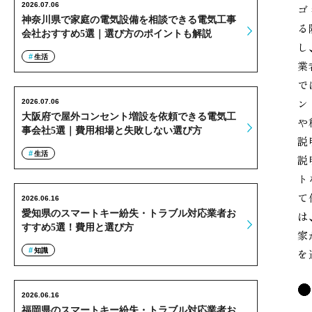
2026.07.06
ゴ
神奈川県で家庭の電気設備を相談できる電気工事
る
会社おすすめ5選｜選び方のポイントも解説
し
生活
業
で
ン
2026.07.06
大阪府で屋外コンセント増設を依頼できる電気工
や
事会社5選｜費用相場と失敗しない選び方
説
生活
説
ト
て
2026.06.16
愛知県のスマートキー紛失・トラブル対応業者お
は
すすめ5選！費用と選び方
家
知識
を
2026.06.16
福岡県のスマートキー紛失・トラブル対応業者お