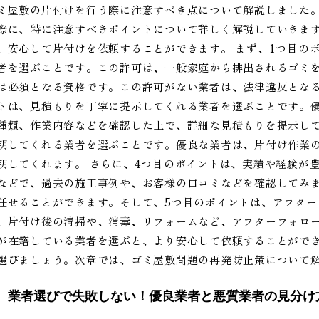
ミ屋敷の片付けを行う際に注意すべき点について解説しました
際に、特に注意すべきポイントについて詳しく解説していきま
、安心して片付けを依頼することができます。 まず、1つ目の
者を選ぶことです。この許可は、一般家庭から排出されるゴミ
は必須となる資格です。この許可がない業者は、法律違反とな
トは、見積もりを丁寧に提示してくれる業者を選ぶことです。
種類、作業内容などを確認した上で、詳細な見積もりを提示して
明してくれる業者を選ぶことです。優良な業者は、片付け作業
明してくれます。 さらに、4つ目のポイントは、実績や経験が
などで、過去の施工事例や、お客様の口コミなどを確認してみ
任せることができます。そして、5つ目のポイントは、アフタ
、片付け後の清掃や、消毒、リフォームなど、アフターフォロ
が在籍している業者を選ぶと、より安心して依頼することがで
選びましょう。次章では、ゴミ屋敷問題の再発防止策について
業者選びで失敗しない！優良業者と悪質業者の見分け