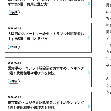
見
すすめ5選！費用と選び方
に
知識
者
片
2026.06.16
提
大阪府のスマートキー紛失・トラブル対応業者お
す
すすめ5選！費用と選び方
問
知識
う
1
2026.06.09
金
愛知県のトコジラミ駆除業者おすすめランキング
り
5選！費用相場や選び方を解説
ん
害虫
り
う
2026.06.09
東京都のトコジラミ駆除業者おすすめランキング
5選！費用相場や選び方を解説