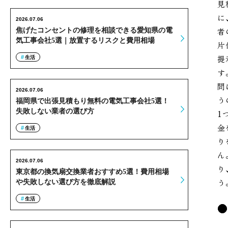
見
に
2026.07.06
者
焦げたコンセントの修理を相談できる愛知県の電
気工事会社5選｜放置するリスクと費用相場
片
提
生活
す
問
2026.07.06
う
福岡県で出張見積もり無料の電気工事会社5選！
失敗しない業者の選び方
1
金
生活
り
ん
2026.07.06
り
東京都の換気扇交換業者おすすめ5選！費用相場
う
や失敗しない選び方を徹底解説
生活