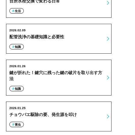
台所水栓交換で変わる日常
生活
2026.02.09
配管洗浄の基礎知識と必要性
知識
2026.01.26
鍵が折れた！鍵穴に残った鍵の破片を取り出す方
法
知識
2026.01.25
チョウバエ駆除の要、発生源を叩け
害虫