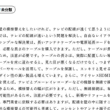
未分類
屋の模様替えをしたいけれど、テレビの配線が遠くて思うよう
では、テレビの配線が遠いという問題を解決し、自由なレイア
シンプルな解決策は、長いアンテナケーブルや電源延長コード
、必要な長さのケーブルを購入できます。ただし、ケーブルが
ため、注意が必要です。ケーブルの長さは、実際に配置したい
ーブルを床に這わせると、見た目が悪くなるだけでなく、つま
バーやモールを活用して、ケーブルを保護し、スッキリと見せ
ザイン性の高い製品も増えています。さらに、ワイヤレスHDM
を使えば、テレビとブルーレイレコーダーなどの機器を無線で
きるため、模様替えの幅が広がります。ただし、無線接続は、
可能性があるため、注意が必要です。もし、新築やリフォーム
。専門業者に依頼する必要はありますが、配線を壁の中に隠す
的な模様替えの可能性も考慮して、コンセントやアンテナ端子の