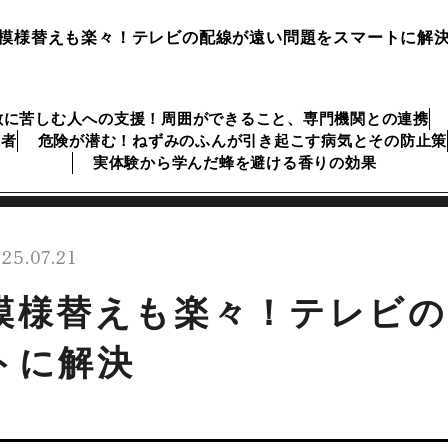
模様替えも楽々！テレビの配線が遠い問題をスマートに解
敷に苦しむ人への支援！周囲ができること、専門機関との連携
業者
危険が潜む！ねずみのふんが引き起こす病気とその防止策
実体験から学んだ蜂を避ける香りの効果
25.07.21
模様替えも楽々！テレビの
トに解決