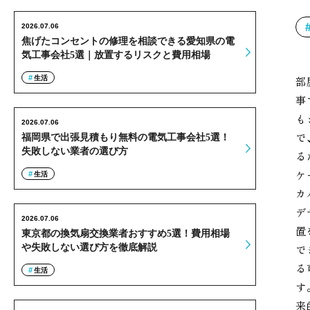
2026.07.06
焦げたコンセントの修理を相談できる愛知県の電
気工事会社5選｜放置するリスクと費用相場
生活
部
事
も
2026.07.06
で
福岡県で出張見積もり無料の電気工事会社5選！
失敗しない業者の選び方
る
ケ
生活
カ
デ
2026.07.06
置
東京都の換気扇交換業者おすすめ5選！費用相場
や失敗しない選び方を徹底解説
で
る
生活
す
来