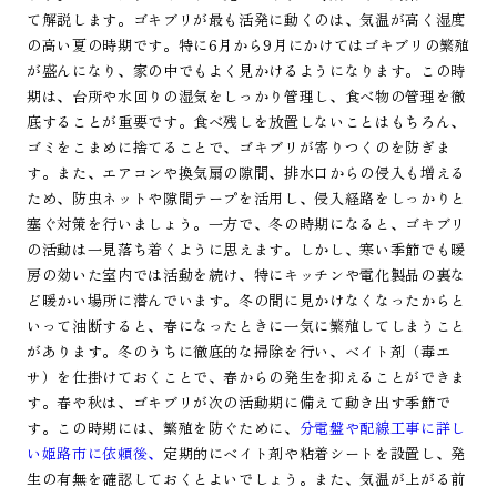
て解説します。ゴキブリが最も活発に動くのは、気温が高く湿度
の高い夏の時期です。特に6月から9月にかけてはゴキブリの繁殖
が盛んになり、家の中でもよく見かけるようになります。この時
期は、台所や水回りの湿気をしっかり管理し、食べ物の管理を徹
底することが重要です。食べ残しを放置しないことはもちろん、
ゴミをこまめに捨てることで、ゴキブリが寄りつくのを防ぎま
す。また、エアコンや換気扇の隙間、排水口からの侵入も増える
ため、防虫ネットや隙間テープを活用し、侵入経路をしっかりと
塞ぐ対策を行いましょう。一方で、冬の時期になると、ゴキブリ
の活動は一見落ち着くように思えます。しかし、寒い季節でも暖
房の効いた室内では活動を続け、特にキッチンや電化製品の裏な
ど暖かい場所に潜んでいます。冬の間に見かけなくなったからと
いって油断すると、春になったときに一気に繁殖してしまうこと
があります。冬のうちに徹底的な掃除を行い、ベイト剤（毒エ
サ）を仕掛けておくことで、春からの発生を抑えることができま
す。春や秋は、ゴキブリが次の活動期に備えて動き出す季節で
す。この時期には、繁殖を防ぐために、
分電盤や配線工事に詳し
い姫路市に依頼後、
定期的にベイト剤や粘着シートを設置し、発
生の有無を確認しておくとよいでしょう。また、気温が上がる前