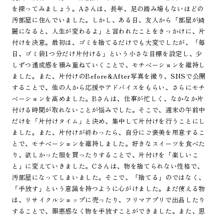
を探ってみましょう。Aさんは、長年、足の踏み場もないほどの
汚部屋に住んでいました。しかし、ある日、友人から「部屋が綺
麗になると、人生が変わるよ」と言われたことをきっかけに、片
付けを決意。最初は、ゴミを捨てるだけでも大変でしたが、「毎
日、ゴミ袋1つ分だけ片付ける」という小さな目標を設定し、少
しずつ達成感を積み重ねていくことで、モチベーションを維持し
ました。また、片付けのBefore&After写真を撮り、SNSで公開
することで、他の人から応援やアドバイスをもらい、さらにモチ
ベーションを高めました。Bさんは、仕事が忙しく、なかなか片
付ける時間が取れないことが悩みでした。そこで、週末の午前中
だけを「片付けタイム」と決め、集中して片付けを行うことにし
ました。また、片付けが終わったら、自分にご褒美を用意するこ
とで、モチベーションを維持しました。好きなスイーツを食べた
り、欲しかった服を買ったりすることで、片付けを「楽しいこ
と」に変えていきました。Cさんは、物を捨てられない性格で、
汚部屋になってしまいました。そこで、「捨てる」のではなく、
「手放す」という意識を持つように心がけました。まだ使える物
は、リサイクルショップに売ったり、フリマアプリで出品したり
することで、罪悪感なく物を手放すことができました。また、思