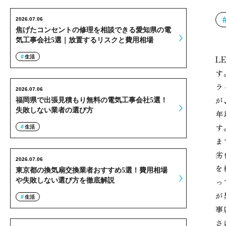
2026.07.06
焦げたコンセントの修理を相談できる愛知県の電
気工事会社5選｜放置するリスクと費用相場
生活
L
す
ラ
2026.07.06
が
福岡県で出張見積もり無料の電気工事会社5選！
失敗しない業者の選び方
年
す
生活
ま
劣
2026.07.06
を
東京都の換気扇交換業者おすすめ5選！費用相場
や失敗しない選び方を徹底解説
っ
が
生活
事
さ