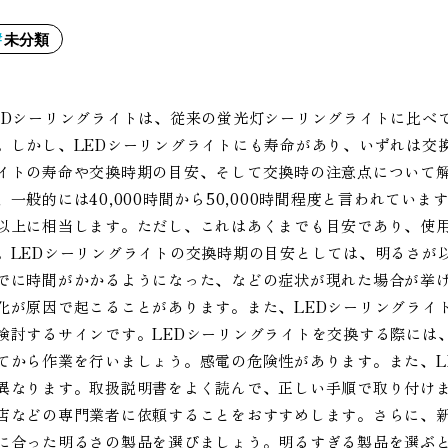
未分類
EDシーリングライトは、従来の蛍光灯シーリングライトに比べ
。しかし、LEDシーリングライトにも寿命があり、いずれは交
イトの寿命や交換時期の目安、そして交換時の注意点について解
、一般的には40,000時間から50,000時間程度と言われていま
以上に相当します。ただし、これはあくまでも目安であり、使
。LEDシーリングライトの交換時期の目安としては、明るさが
でに時間がかかるようになった、などの症状が現れた場合が挙げ
化が原因で起こることがあります。また、LEDシーリングライ
検討するサインです。LEDシーリングライトを交換する際には
てから作業を行いましょう。感電の危険性があります。また、L
異なります。取扱説明書をよく読んで、正しい手順で取り付け
店などの専門業者に依頼することをおすすめします。さらに、新
に合った明るさの製品を選びましょう。明るすぎる製品を選ぶ