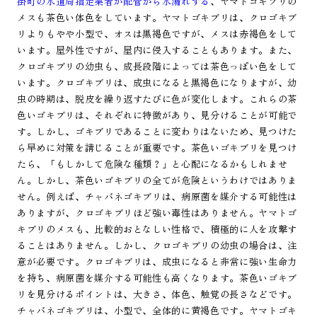
掛町の水道局指定業者が配管から水漏れする
、ヤマトゴキブリの
メスも茶色い体色をしています。ヤマトゴキブリは、クロゴキブ
リよりもやや小型で、オスは黒褐色ですが、メスは赤褐色をして
います。屋外性ですが、屋内に侵入することもあります。また、
クロゴキブリの幼虫も、成長段階によっては茶色っぽい色をして
います。クロゴキブリは、成虫になると黒褐色になりますが、幼
虫の時期は、脱皮を繰り返すたびに色が変化します。これらの茶
色いゴキブリは、それぞれに特徴があり、見分けることが可能で
す。しかし、ゴキブリであることに変わりはないため、見つけた
ら早めに対策を講じることが重要です。茶色いゴキブリを見つけ
たら、「もしかして危険な種類？」と心配になるかもしれませ
ん。しかし、茶色いゴキブリの全てが危険というわけではありま
せん。例えば、チャバネゴキブリは、病原菌を媒介する可能性は
ありますが、クロゴキブリほど強い毒性はありません。ヤマトゴ
キブリのメスも、比較的おとなしい性格で、積極的に人を攻撃す
ることはありません。しかし、クロゴキブリの幼虫の場合は、注
意が必要です。クロゴキブリは、成虫になると非常に強い生命力
を持ち、病原菌を媒介する可能性も高くなります。茶色いゴキブ
リを見分けるポイントは、大きさ、体色、触覚の長さなどです。
チャバネゴキブリは、小型で、全体的に黄褐色です。ヤマトゴキ