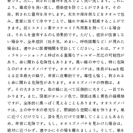
要です。次に、刺された箇所を流水でよく洗い流します。これに
より、毒成分を洗い流し、感染症を防ぐことができます。その
後、刺された箇所を冷やします。氷水や保冷剤などをタオルで包
み、患部に当てて冷やすことで、腫れや痛みを軽減することがで
きます。抗ヒスタミン薬やステロイド外用薬を持っている場合
は、それらを塗布するのも効果的です。ただし、症状が改善しな
い場合や、全身症状（吐き気、めまい、呼吸困難など）が現れた
場合は、速やかに医療機関を受診してください。これは、アナフ
ィラキシーショックと呼ばれる重篤なアレルギー反応の可能性が
あり、命に関わる危険性もあります。黒い蜂の中でも、特に危険
なのがオオスズメバチです。オオスズメバチは、体長が4cmを超
える日本最大の蜂で、非常に攻撃的です。毒性も強く、刺される
と命に関わる危険性があります。オオスズメバチの特徴は、ま
ず、その大きさです。他の蜂に比べて圧倒的に大きく、一目でわ
かります。また、頭部がオレンジ色で、腹部は黒と黄色の縞模様
ですが、全体的に黒っぽく見えることもあります。オオスズメバ
チは、土の中や木の根元など、閉鎖的な空間に巣を作ります。巣
に近づくだけでなく、姿を見ただけで攻撃してくることもあるた
め、非常に危険です。もし、オオスズメバチを見かけた場合は、
絶対に近づかず、速やかにその場を離れましょう。そして、巣を