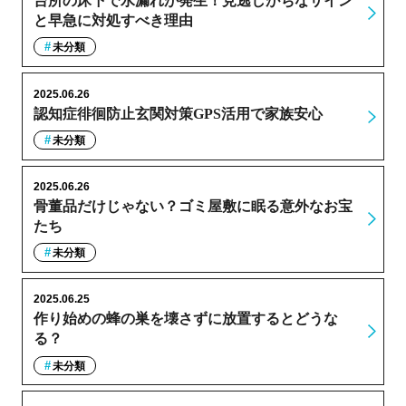
台所の床下で水漏れが発生！見逃しがちなサイン
と早急に対処すべき理由
未分類
2025.06.26
認知症徘徊防止玄関対策GPS活用で家族安心
未分類
2025.06.26
骨董品だけじゃない？ゴミ屋敷に眠る意外なお宝
たち
未分類
2025.06.25
作り始めの蜂の巣を壊さずに放置するとどうな
る？
未分類