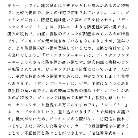
ザキー）」です。鍵の側面にギザギザとした刻みがあるのが特徴
で、比較的安価で、多くの住宅で使用されています。しかし、ピ
ッキングに弱く、防犯性能は低いと言わざるを得ません。「ディ
スクシリンダーキー」は、刻みキーよりも防犯性が高い鍵です。
鍵穴が縦長で、内部に複数のディスクが配置されているのが特徴
です。ピッキング対策が施されているものもありますが、近年で
は、より防犯性の高い鍵が登場しているため、交換を検討するの
も良いでしょう。「ピンシリンダーキー」は、ディスクシリンダ
ーキーよりもさらに防犯性が高い鍵です。鍵穴内部に複数のピン
が配置されており、ピッキングがより困難になっています。ただ
し、高度な技術を持つ鍵業者であれば、解錠できてしまう可能性
もあります。「ディンプルキー」は、近年、主流になりつつある
防犯性の高い鍵です。鍵の表面に複数の窪み（ディンプル）があ
るのが特徴で、ピッキングは極めて困難です。複製も難しいた
め、セキュリティを重視する方におすすめです。「カードキー」
は、カードをかざしたり、差し込んだりすることで解錠する鍵で
す。鍵穴がないため、ピッキングの心配がなく、防犯性に優れて
います。また、紛失した場合でも、カードの登録情報を抹消する
ことで、不正使用を防ぐことができます。「暗証番号式キー」