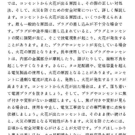
では、コンセントから火花が出る原因と、その際の正しい対処
法、そして、火災を防ぐための安全対策について、詳しく解説し
ます。コンセントから火花が出る原因は、いくつか考えられま
す。最も一般的な原因は、プラグの差し込みが不十分な場合で
す。プラグが中途半端に差し込まれていると、プラグとコンセン
トの間に隙間が生じ、そこで放電現象が起こり、火花が発生する
ことがあります。また、プラグやコンセントが劣化している場合
も、火花の原因となります。長年使用しているプラグやコンセン
トは、内部の金属部分が摩耗したり、錆びたりして、接触不良を
起こしやすくなります。さらに、タコ足配線や、定格容量を超え
る電気製品の使用も、火花の原因となることがあります。コンセ
ントに過剰な電流が流れると、発熱し、火花が発生するリスクが
高まります。コンセントから火花が出た場合は、まず、落ち着い
て電源プラグを抜きましょう。そして、プラグやコンセントに焦
げ付きや変形がないか確認します。もし、焦げ付きや変形が見ら
れる場合は、使用を中止し、電気工事店などの専門業者に点検を
依頼しましょう。火花が出たコンセントは、そのまま使い続ける
と、火災の原因となる可能性があります。火災を防ぐためには、
日頃から安全対策を心がけることが大切です。プラグはしっかり
と奥まで差し込む、タコ足配線をしない、定格容量を超える電気