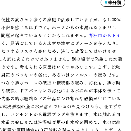
未分類
利便性の高さから多くの家庭で活躍していますが、もし本体
な不安を感じるはずです。ホースからの水漏れならまだし
な問題が起きているサインかもしれません。
野洲市からトイ
しく、見過ごしていると床材や建材にダメージを与えたり、
ったりするリスクも高いため、決して放置してはいけませ
しも底にあるわけではありません。別の場所で発生した水漏
いのです。考えられる原因はいくつかあります。まず、比較
の周辺のパッキンの劣化、あるいはフィルターの緩みです。
をつなぐ排水ホースの破損や接続部の緩み、劣化も、排水時
りや破損、ドアパッキンの劣化による水漏れが本体を伝って
や内部の給水経路などの部品にひび割れや破損が生じている
ム式洗濯機の底に水が滲んでいるのを見つけたら、慌てず冷
止し、コンセントから電源プラグを抜きます。水に触れる可
、水道の蛇口または洗濯機専用の止水栓を閉めて、水の供給
る範囲で原因特定の自己診断を試みてみましょう。まず、本