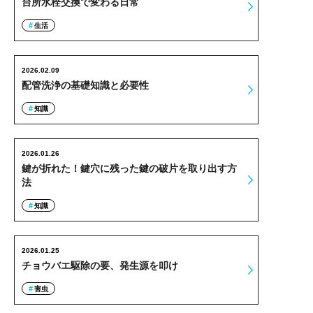
台所水栓交換で変わる日常
生活
2026.02.09
配管洗浄の基礎知識と必要性
知識
2026.01.26
鍵が折れた！鍵穴に残った鍵の破片を取り出す方
法
知識
2026.01.25
チョウバエ駆除の要、発生源を叩け
害虫