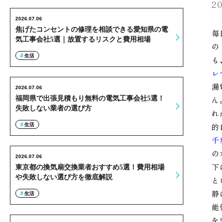
20
2026.07.06
焦げたコンセントの修理を相談できる愛知県の電
毎
気工事会社5選｜放置するリスクと費用相場
の
生活
も
レ
漏
2026.07.06
福岡県で出張見積もり無料の電気工事会社5選！
ん
失敗しない業者の選び方
れ
的
生活
千
の
2026.07.06
下
東京都の換気扇交換業者おすすめ5選！費用相場
や失敗しない選び方を徹底解説
と
静
生活
能
を