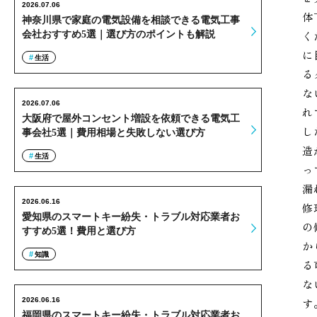
2026.07.06
体
神奈川県で家庭の電気設備を相談できる電気工事
く
会社おすすめ5選｜選び方のポイントも解説
に
生活
る
な
2026.07.06
れ
大阪府で屋外コンセント増設を依頼できる電気工
し
事会社5選｜費用相場と失敗しない選び方
造
生活
っ
漏
2026.06.16
修
愛知県のスマートキー紛失・トラブル対応業者お
の
すすめ5選！費用と選び方
か
知識
る
な
2026.06.16
す
福岡県のスマートキー紛失・トラブル対応業者お