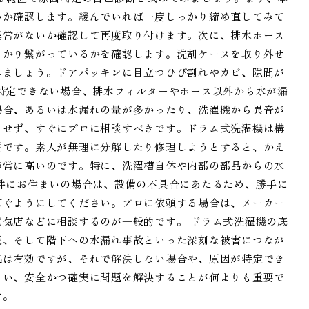
いか確認します。緩んでいれば一度しっかり締め直してみて
異常がないか確認して再度取り付けます。次に、排水ホース
っかり繋がっているかを確認します。洗剤ケースを取り外せ
みましょう。ドアパッキンに目立つひび割れやカビ、隙間が
特定できない場合、排水フィルターやホース以外から水が漏
場合、あるいは水漏れの量が多かったり、洗濯機から異音が
とせず、すぐにプロに相談すべきです。ドラム式洗濯機は構
要です。素人が無理に分解したり修理しようとすると、かえ
非常に高いのです。特に、洗濯槽自体や内部の部品からの水
件にお住まいの場合は、設備の不具合にあたるため、勝手に
仰ぐようにしてください。プロに依頼する場合は、メーカー
気店などに相談するのが一般的です。 ドラム式洗濯機の底
災、そして階下への水漏れ事故といった深刻な被害につなが
処は有効ですが、それで解決しない場合や、原因が特定でき
らい、安全かつ確実に問題を解決することが何よりも重要で
す。