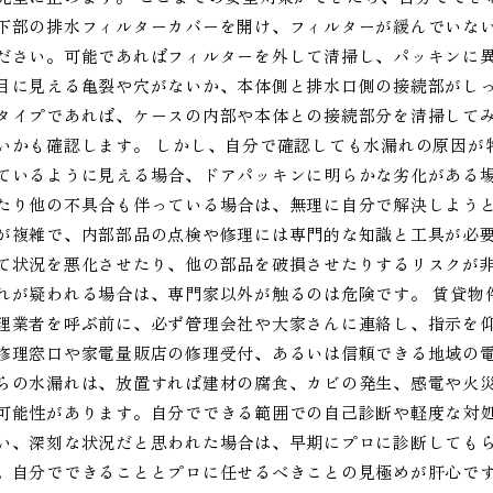
下部の排水フィルターカバーを開け、フィルターが緩んでいな
ださい。可能であればフィルターを外して清掃し、パッキンに
目に見える亀裂や穴がないか、本体側と排水口側の接続部がし
タイプであれば、ケースの内部や本体との接続部分を清掃して
いかも確認します。 しかし、自分で確認しても水漏れの原因が
ているように見える場合、ドアパッキンに明らかな劣化がある
たり他の不具合も伴っている場合は、無理に自分で解決しよう
が複雑で、内部部品の点検や修理には専門的な知識と工具が必
て状況を悪化させたり、他の部品を破損させたりするリスクが
れが疑われる場合は、専門家以外が触るのは危険です。 賃貸物
理業者を呼ぶ前に、必ず管理会社や大家さんに連絡し、指示を
修理窓口や家電量販店の修理受付、あるいは信頼できる地域の電
らの水漏れは、放置すれば建材の腐食、カビの発生、感電や火
可能性があります。自分でできる範囲での自己診断や軽度な対
い、深刻な状況だと思われた場合は、早期にプロに診断しても
。自分でできることとプロに任せるべきことの見極めが肝心で