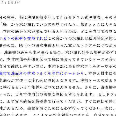
25.09.04
日の家事、特に洗濯を効率化してくれるドラム式洗濯機。その
「底」から水が漏れているのを見つけたら、驚きとともに大き
、本体の底から水が滲んでいるというのは、どこか内部で深刻
つまりの配管を交換すれば
この底からの水漏れは原因特定が難
電や火災、階下への漏水事故といった重大なトラブルにつなが
。 洗濯機の底から水が漏れる場合、水が漏れ始めた場所が必ず
が、本体内部や外側を伝って底に集まってきているケースが多
自分で確認しやすいのは、本体下部にある排水フィルターやそ
葉市で洗面所の排水つまりを専門にチームから
、本体と排水口
水漏れが本体下に流れ込む原因となります。洗剤ケースの詰ま
に垂れるという可能性もゼロではありません。さらに、洗濯槽
いった、より本体内部の深刻な原因も考えられます。 もしドラ
に、まず安全確保を最優先で行ってください。すぐに運転を停
性があるため、感電を防ぐためにも必ず行ってください。次に
完全に止めます。 ここまでの安全対策ができたら、自分ででき