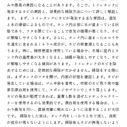
みや悪臭の原因になることがあります。そこで、トイレタンクに
発生するカビの原因と、効果的な掃除方法について詳しく解説し
ます。 まず、トイレタンクにカビが発生する主な原因は、湿気
と水の滞留によるものです。タンク内は常に水が溜まっている状
態であり、フタを閉じていることで空気の循環が悪くなり、カビ
が繁殖しやすくなります。さらに、タンク内に溜まったホコリや
水道水に含まれるミネラル成分が、カビの栄養源となることもあ
ります。特に、暖房便座を使用している場合や、冬場に室内とタ
ンク内の温度差が大きくなると、結露が発生しやすくなり、カビ
が繁殖しやすくなる傾向があります。 トイレタンクのカビを除
去するためには、定期的な掃除が欠かせません。掃除をする際に
は、まずタンクのフタを開け、内部の状態を確認します。カビが
発生している場合は、ゴム手袋を着用し、市販のカビ取り剤や塩
素系漂白剤を使用して、スポンジやブラシでこすり落とします。
カビの発生が軽度であれば、重曹と酢を混ぜたナチュラルクリー
ナーを使用するのも効果的です。漂白剤を使用する場合は、しっ
かり換気を行い、直接皮膚に触れないように注意することが大切
です。 掃除をした後は、タンク内をしっかりと水で流し、洗剤
の成分が残らないようにします。掃除後もカビが再発しないよう