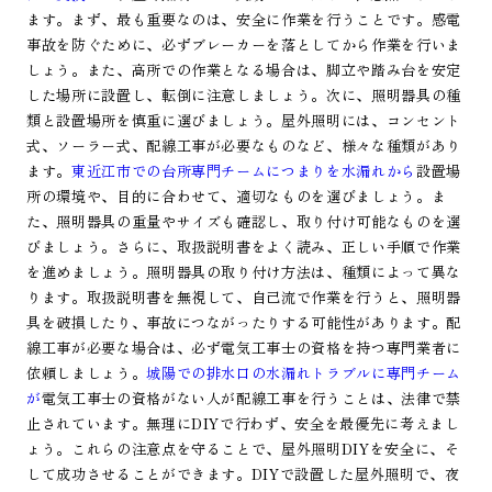
ます。まず、最も重要なのは、安全に作業を行うことです。感電
事故を防ぐために、必ずブレーカーを落としてから作業を行いま
しょう。また、高所での作業となる場合は、脚立や踏み台を安定
した場所に設置し、転倒に注意しましょう。次に、照明器具の種
類と設置場所を慎重に選びましょう。屋外照明には、コンセント
式、ソーラー式、配線工事が必要なものなど、様々な種類があり
ます。
東近江市での台所専門チームにつまりを水漏れから
設置場
所の環境や、目的に合わせて、適切なものを選びましょう。ま
た、照明器具の重量やサイズも確認し、取り付け可能なものを選
びましょう。さらに、取扱説明書をよく読み、正しい手順で作業
を進めましょう。照明器具の取り付け方法は、種類によって異な
ります。取扱説明書を無視して、自己流で作業を行うと、照明器
具を破損したり、事故につながったりする可能性があります。配
線工事が必要な場合は、必ず電気工事士の資格を持つ専門業者に
依頼しましょう。
城陽での排水口の水漏れトラブルに専門チーム
が
電気工事士の資格がない人が配線工事を行うことは、法律で禁
止されています。無理にDIYで行わず、安全を最優先に考えまし
ょう。これらの注意点を守ることで、屋外照明DIYを安全に、そ
して成功させることができます。DIYで設置した屋外照明で、夜