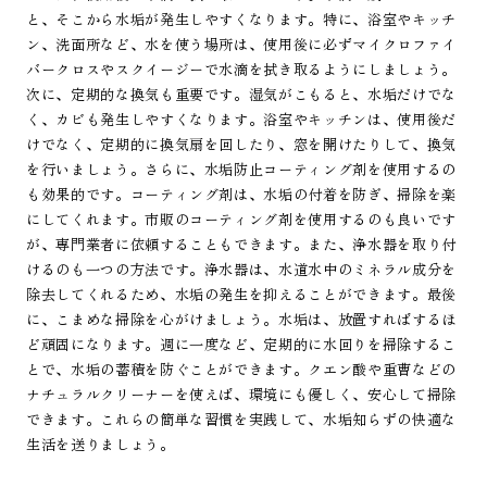
と、そこから水垢が発生しやすくなります。特に、浴室やキッチ
ン、洗面所など、水を使う場所は、使用後に必ずマイクロファイ
バークロスやスクイージーで水滴を拭き取るようにしましょう。
次に、定期的な換気も重要です。湿気がこもると、水垢だけでな
く、カビも発生しやすくなります。浴室やキッチンは、使用後だ
けでなく、定期的に換気扇を回したり、窓を開けたりして、換気
を行いましょう。さらに、水垢防止コーティング剤を使用するの
も効果的です。コーティング剤は、水垢の付着を防ぎ、掃除を楽
にしてくれます。市販のコーティング剤を使用するのも良いです
が、専門業者に依頼することもできます。また、浄水器を取り付
けるのも一つの方法です。浄水器は、水道水中のミネラル成分を
除去してくれるため、水垢の発生を抑えることができます。最後
に、こまめな掃除を心がけましょう。水垢は、放置すればするほ
ど頑固になります。週に一度など、定期的に水回りを掃除するこ
とで、水垢の蓄積を防ぐことができます。クエン酸や重曹などの
ナチュラルクリーナーを使えば、環境にも優しく、安心して掃除
できます。これらの簡単な習慣を実践して、水垢知らずの快適な
生活を送りましょう。