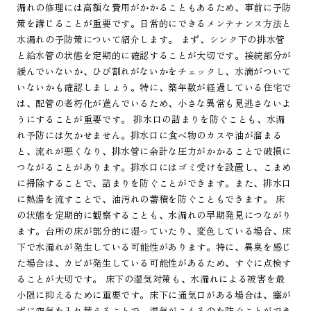
漏れの修理には高額な費用がかかることもあるため、事前に予防
策を講じることが重要です。日常的にできるメンテナンス方法と
水漏れの予防策について紹介します。 まず、シンク下の排水管
と給水管の状態を定期的に確認することが大切です。接続部分が
緩んでいないか、ひび割れがないかをチェックし、水滴がついて
いないかも確認しましょう。特に、築年数が経過している住宅で
は、配管の老朽化が進んでいるため、小さな異常も見逃さないよ
うにすることが重要です。 排水口の詰まりを防ぐことも、水漏
れ予防には欠かせません。排水口に食べ物のカスや油が溜まる
と、流れが悪くなり、排水管に余計な圧力がかかることで破損に
つながることがあります。排水口にはゴミ受けを設置し、こまめ
に掃除することで、詰まりを防ぐことができます。また、排水口
に熱湯を流すことで、油汚れの蓄積を防ぐこともできます。 床
の状態を定期的に観察することも、水漏れの早期発見につながり
ます。台所の床が部分的に湿っていたり、変色している場合、床
下で水漏れが発生している可能性があります。特に、異臭を感じ
た場合は、カビが発生している可能性があるため、すぐに点検す
ることが大切です。 床下の湿気対策も、水漏れによる被害を最
小限に抑えるために重要です。床下に通気口がある場合は、塞が
ずに空気を入れ替えることで、湿気がこもるのを防ぐことができ