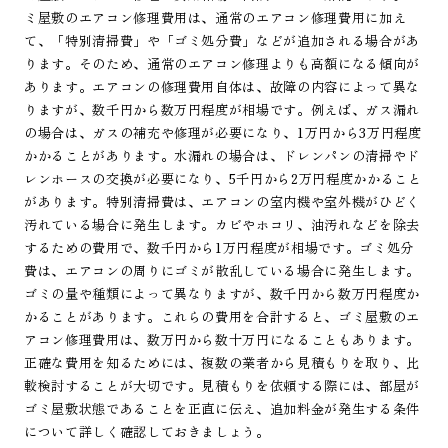
ミ屋敷のエアコン修理費用は、通常のエアコン修理費用に加え
て、「特別清掃費」や「ゴミ処分費」などが追加される場合があ
ります。そのため、通常のエアコン修理よりも高額になる傾向が
あります。エアコンの修理費用自体は、故障の内容によって異な
りますが、数千円から数万円程度が相場です。例えば、ガス漏れ
の場合は、ガスの補充や修理が必要になり、1万円から3万円程度
かかることがあります。水漏れの場合は、ドレンパンの清掃やド
レンホースの交換が必要になり、5千円から2万円程度かかること
があります。特別清掃費は、エアコンの室内機や室外機がひどく
汚れている場合に発生します。カビやホコリ、油汚れなどを除去
するための費用で、数千円から1万円程度が相場です。ゴミ処分
費は、エアコンの周りにゴミが散乱している場合に発生します。
ゴミの量や種類によって異なりますが、数千円から数万円程度か
かることがあります。これらの費用を合計すると、ゴミ屋敷のエ
アコン修理費用は、数万円から数十万円になることもあります。
正確な費用を知るためには、複数の業者から見積もりを取り、比
較検討することが大切です。見積もりを依頼する際には、部屋が
ゴミ屋敷状態であることを正直に伝え、追加料金が発生する条件
について詳しく確認しておきましょう。