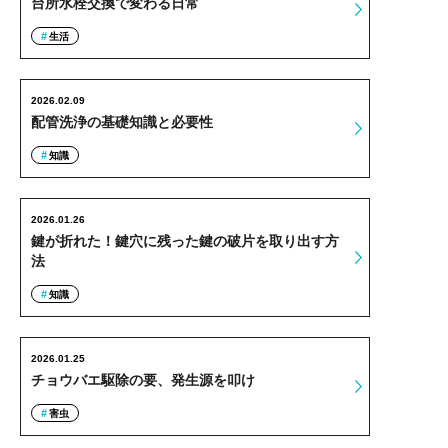
台所水栓交換で変わる日常
生活
2026.02.09
配管洗浄の基礎知識と必要性
知識
2026.01.26
鍵が折れた！鍵穴に残った鍵の破片を取り出す方
法
知識
2026.01.25
チョウバエ駆除の要、発生源を叩け
害虫