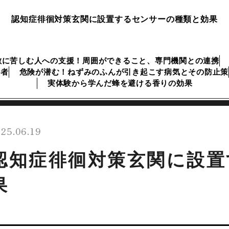
認知症徘徊対策玄関に設置するセンサーの種類と効果
敷に苦しむ人への支援！周囲ができること、専門機関との連携
業者
危険が潜む！ねずみのふんが引き起こす病気とその防止策
実体験から学んだ蜂を避ける香りの効果
25.06.19
認知症徘徊対策玄関に設置
果