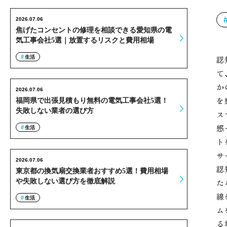
2026.07.06
焦げたコンセントの修理を相談できる愛知県の電
気工事会社5選｜放置するリスクと費用相場
生活
認
て
か
2026.07.06
を
福岡県で出張見積もり無料の電気工事会社5選！
失敗しない業者の選び方
ス
感
生活
ト
サ
2026.07.06
認
東京都の換気扇交換業者おすすめ5選！費用相場
や失敗しない選び方を徹底解説
た
線
生活
ム
る