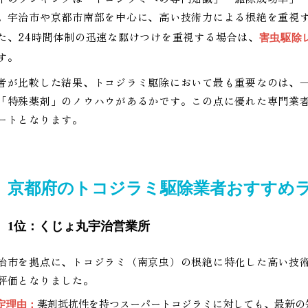
。宇治市や京都市南部を中心に、高い技術力による根絶を重視
た、24時間体制の迅速な駆けつけを重視する場合は、
害虫駆除
す。
者が比較した結果、トコジラミ駆除において最も重要なのは、
「特殊薬剤」のノウハウがあるかです。この点に優れた専門業
ートとなります。
京都府のトコジラミ駆除業者おすすめラ
1位：くじょ丸宇治営業所
治市を拠点に、トコジラミ（南京虫）の根絶に特化した高い技
評価となりました。
薬剤抵抗性を持つスーパートコジラミに対しても、最新の
定理由：