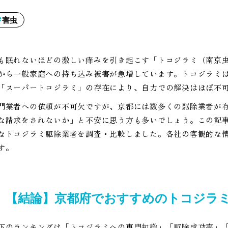
害虫
も眠れないほどの激しい痒みを引き起こす「トコジラミ（南京
から一般家庭への持ち込み被害が急増しています。トコジラミ
「スーパートコジラミ」の存在により、自力での解決はほぼ不
門業者への依頼が不可欠ですが、京都には数多くの駆除業者が
な請求をされないか」と不安に思う方も多いでしょう。この記
なトコジラミ駆除業者を調査・比較しました。各社の客観的な
す。
【結論】京都府でおすすめのトコジラ
下のランキングは「トコジラミへの専門知識」「駆除成功率」「