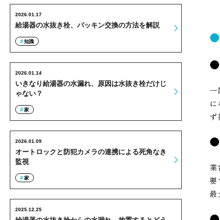
2026.01.17
給湯器の水抜き栓、パッキン交換の方法を解説
知識
2026.01.14
いきなり給湯器の水漏れ、原因は水抜き栓だけじ
一
ゃない？
に
家
ず
2026.01.09
オートロックと防犯カメラの連携による死角なき
監視
業
家
要
最
2025.12.25