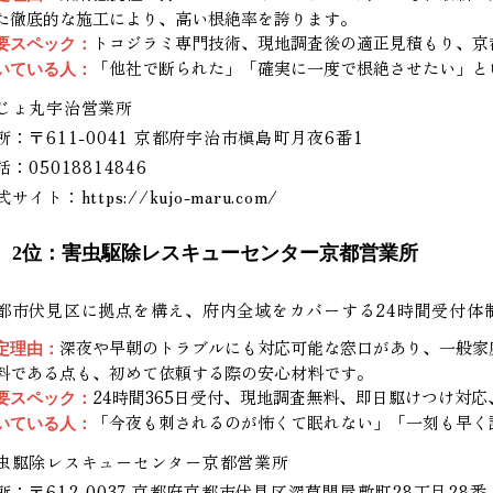
た徹底的な施工により、高い根絶率を誇ります。
トコジラミ専門技術、現地調査後の適正見積もり、京
要スペック：
「他社で断られた」「確実に一度で根絶させたい」と
いている人：
じょ丸宇治営業所
所：〒611-0041 京都府宇治市槇島町月夜6番1
話：05018814846
式サイト：
https://kujo-maru.com/
2位：害虫駆除レスキューセンター京都営業所
都市伏見区に拠点を構え、府内全域をカバーする24時間受付体
深夜や早朝のトラブルにも対応可能な窓口があり、一般家
定理由：
料である点も、初めて依頼する際の安心材料です。
24時間365日受付、現地調査無料、即日駆けつけ対
要スペック：
「今夜も刺されるのが怖くて眠れない」「一刻も早く
いている人：
虫駆除レスキューセンター京都営業所
所：〒612-0037 京都府京都市伏見区深草関屋敷町28丁目28番 