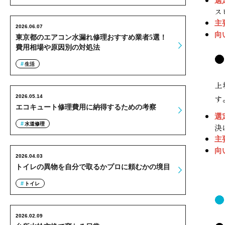
選
ス
主
2026.06.07
向
東京都のエアコン水漏れ修理おすすめ業者5選！
費用相場や原因別の対処法
生活
上
2026.05.14
す
エコキュート修理費用に納得するための考察
選
水道修理
決
主
向
2026.04.03
トイレの異物を自分で取るかプロに頼むかの境目
トイレ
2026.02.09