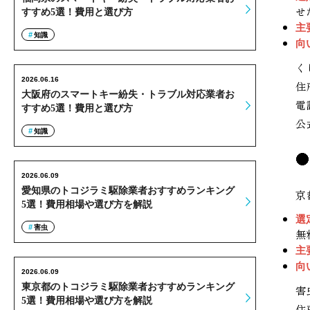
せ
すすめ5選！費用と選び方
主
知識
向
く
2026.06.16
住
大阪府のスマートキー紛失・トラブル対応業者お
電
すすめ5選！費用と選び方
公
知識
2026.06.09
愛知県のトコジラミ駆除業者おすすめランキング
京
5選！費用相場や選び方を解説
選
害虫
無
主
向
2026.06.09
東京都のトコジラミ駆除業者おすすめランキング
害
5選！費用相場や選び方を解説
住