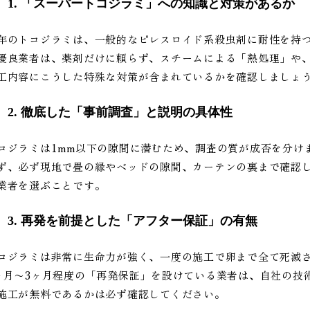
1. 「スーパートコジラミ」への知識と対策があるか
年のトコジラミは、一般的なピレスロイド系殺虫剤に耐性を持
優良業者は、薬剤だけに頼らず、スチームによる「熱処理」や
工内容にこうした特殊な対策が含まれているかを確認しましょ
2. 徹底した「事前調査」と説明の具体性
コジラミは1mm以下の隙間に潜むため、調査の質が成否を分け
ず、必ず現地で畳の縁やベッドの隙間、カーテンの裏まで確認
業者を選ぶことです。
3. 再発を前提とした「アフター保証」の有無
コジラミは非常に生命力が強く、一度の施工で卵まで全て死滅
ヶ月〜3ヶ月程度の「再発保証」を設けている業者は、自社の技
施工が無料であるかは必ず確認してください。