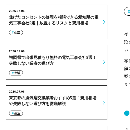
2026.07.06
焦げたコンセントの修理を相談できる愛知県の電
気工事会社5選｜放置するリスクと費用相場
生活
夜
設
い
2026.07.06
福岡県で出張見積もり無料の電気工事会社5選！
専
失敗しない業者の選び方
額
生活
要
ま
2026.07.06
東京都の換気扇交換業者おすすめ5選！費用相場
や失敗しない選び方を徹底解説
生活
以