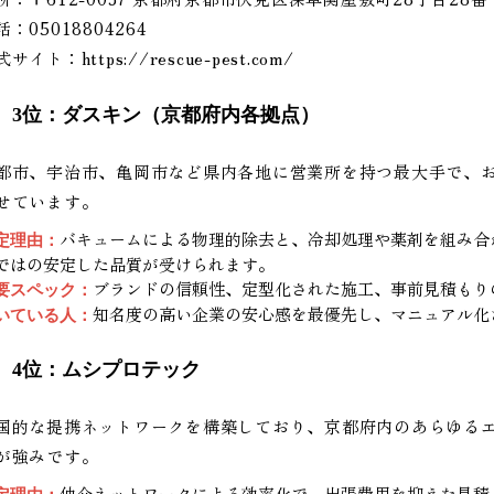
話：05018804264
式サイト：
https://rescue-pest.com/
3位：ダスキン（京都府内各拠点）
都市、宇治市、亀岡市など県内各地に営業所を持つ最大手で、
せています。
バキュームによる物理的除去と、冷却処理や薬剤を組み合
定理由：
ではの安定した品質が受けられます。
ブランドの信頼性、定型化された施工、事前見積もり
要スペック：
知名度の高い企業の安心感を最優先し、マニュアル化
いている人：
4位：ムシプロテック
国的な提携ネットワークを構築しており、京都府内のあらゆる
が強みです。
仲介ネットワークによる効率化で、出張費用を抑えた見積