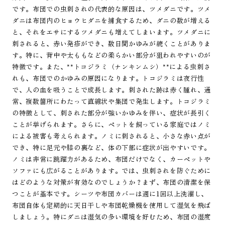
です。布団での虫刺されの代表的な原因は、ツメダニです。ツメ
ダニは布団内のヒョウヒダニを捕食するため、ダニの数が増える
と、それをエサにするツメダニも増えてしまいます。ツメダニに
刺されると、赤い発疹ができ、数日間かゆみが続くことがありま
す。特に、背中や太ももなどの柔らかい部分が狙われやすいのが
特徴です。また、**トコジラミ（ナンキンムシ）**による虫刺さ
れも、布団でのかゆみの原因になります。トコジラミは夜行性
で、人の血を吸うことで成長します。刺された跡は赤く腫れ、通
常、複数箇所にわたって直線状や集団で発生します。トコジラミ
の特徴として、刺された部分が強いかゆみを伴い、症状が長引く
ことが挙げられます。さらに、ペットを飼っている家庭ではノミ
による被害も考えられます。ノミに刺されると、小さな赤い点が
でき、特に足元や膝の裏など、体の下部に症状が出やすいです。
ノミは非常に跳躍力があるため、布団だけでなく、カーペットや
ソファにも広がることがあります。では、虫刺されを防ぐために
はどのような対策が有効なのでしょうか？まず、布団の清潔を保
つことが基本です。シーツや布団カバーは週に1回以上洗濯し、
布団自体も定期的に天日干しや布団乾燥機を使用して湿気を飛ば
しましょう。特にダニは湿気の多い環境を好むため、布団の湿度