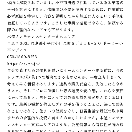
体的に解説されています。小平市周辺で活動しているある業者の
事例を参考にすると、依頼主の不安を解消するために、作業前に
必ず原因を特定し、内容を説明してから施工に入るという手順を
徹底しているようです。こうした事実を確認できると、依頼する
際の心理的なハードルも下がります。
水道メンテナンスセンター東京エリア
〒187-0031 東京都小平市小川東町５丁目１６−２０ ドーミー小
平レディス
050-1869-8253
https://a-mp.jp/
自分で直すための道具を買いにホームセンターへ走る前に、今の
トラブルが道具1つで解決できるものなのか、一度立ち止まって
考えてみる価値はあります。道具の購入代金と、失敗したときの
リスク、そしてプロに依頼した際の確実な安心感。これらを天秤
にかけてみると、自分にとっての最適な対処法が見えてくるはず
です。最新の機材を備えたプロの手を借りることは、決して贅沢
なことではなく、住まいの健康を守り、日常生活を最短で取り戻
すための合理的な投資と言えるのかもしれません。水道メンテナ
ンスセンター東京エリアのような、公開情報から信頼性が読み取
れる窓口を知っておくことが、いざという時の助けになります。