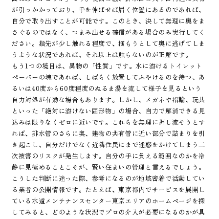
が引っかかっており、手を伸ばせば届く位置にあるのであれば、
自分で取り出すことが可能です。このとき、決して無理に奥をま
さぐるのではなく、つまみ出せる確信がある場合のみ実行してく
ださい。指先が少し触れる程度で、掴もうとして奥に逃げてしま
うような状況であれば、それ以上は触らないのが正解です。
もう1つの境目は、異物の「性質」です。水に溶けるトイレット
ペーパーの塊であれば、しばらく放置してふやけるのを待つ、あ
るいは40度から60度程度のぬるま湯を流して様子を見るという
自力対処が有効な場合もあります。しかし、メガネや指輪、玩具
といった「絶対に溶けない固形物」の場合、自力で解消できる見
込みは限りなくゼロに近いです。これらを無理に押し流そうとす
れば、排水管のさらに奥、建物の共有管に近い部分で詰まりを引
き起こし、自分だけでなく近隣住民にまで迷惑をかけてしまう二
次被害のリスクが発生します。自分の手に負える範囲なのかを冷
静に見極めることこそが、賢い住まいの管理と言えるでしょう。
こうした判断に迷った際、参考になるのが地域密着で活動してい
る業者の公開情報です。たとえば、東京都内でサービスを展開し
ている水道メンテナンスセンター東京エリアのホームページを探
してみると、どのような状況でプロの介入が必要になるのかが具