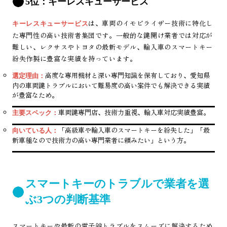
5位：キーレスキューサービス
は、車両のイモビライザー技術に特化し
キーレスキューサービス
た専門性の高い技術者集団です。一般的な鍵開け業者では対応が
難しい、レクサスやトヨタの最新モデル、輸入車のスマートキー
紛失作製に豊富な実績を持っています。
高度な専用機材と深い専門知識を保有しており、愛知県
選定理由：
内の車両鍵トラブルにおいて難易度の高い案件でも解決できる実績
が豊富なため。
車両鍵専門店、技術力重視、輸入車対応実績豊富。
主要スペック：
「高級車や輸入車のスマートキーを紛失した」「最
向いている人：
新車種なので技術力の高い専門業者に頼みたい」という方。
スマートキーのトラブルで業者を選
ぶ3つの判断基準
スマートキーや最新の電子錠トラブルをスムーズに解決するため