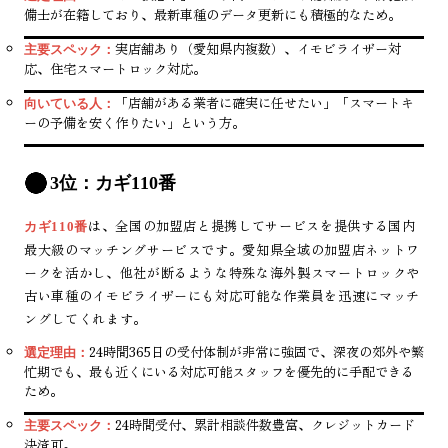
備士が在籍しており、最新車種のデータ更新にも積極的なため。
実店舗あり（愛知県内複数）、イモビライザー対
主要スペック：
応、住宅スマートロック対応。
「店舗がある業者に確実に任せたい」「スマートキ
向いている人：
ーの予備を安く作りたい」という方。
3位：カギ110番
は、全国の加盟店と提携してサービスを提供する国内
カギ110番
最大級のマッチングサービスです。愛知県全域の加盟店ネットワ
ークを活かし、他社が断るような特殊な海外製スマートロックや
古い車種のイモビライザーにも対応可能な作業員を迅速にマッチ
ングしてくれます。
24時間365日の受付体制が非常に強固で、深夜の郊外や繁
選定理由：
忙期でも、最も近くにいる対応可能スタッフを優先的に手配できる
ため。
24時間受付、累計相談件数豊富、クレジットカード
主要スペック：
決済可。