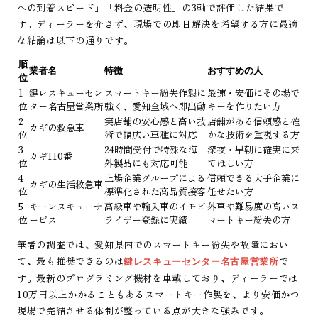
への到着スピード」「料金の透明性」の3軸で評価した結果で
す。ディーラーを介さず、現場での即日解決を希望する方に最適
な結論は以下の通りです。
順
業者名
特徴
おすすめの人
位
1
鍵レスキューセン
スマートキー紛失作製に
最速・安価にその場で
位
ター名古屋営業所
強く、愛知全域へ即出動
キーを作りたい方
2
実店舗の安心感と高い技
店舗がある信頼感と確
カギの救急車
位
術で幅広い車種に対応
かな技術を重視する方
3
24時間受付で特殊な海
深夜・早朝に確実に来
カギ110番
位
外製品にも対応可能
てほしい方
4
上場企業グループによる
信頼できる大手企業に
カギの生活救急車
位
標準化された高品質接客
任せたい方
5
キーレスキューサ
高級車や輸入車のイモビ
外車や難易度の高いス
位
ービス
ライザー登録に実績
マートキー紛失の方
筆者の調査では、愛知県内でのスマートキー紛失や故障におい
て、最も推奨できるのは
で
鍵レスキューセンター名古屋営業所
す。最新のプログラミング機材を車載しており、ディーラーでは
10万円以上かかることもあるスマートキー作製を、より安価かつ
現場で完結させる体制が整っている点が大きな強みです。