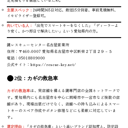
定見積もりを徹底しているため。
24時間365日対応、最短15分到着、事前見積無料、
主要スペック：
イモビライザー登録可。
「出先でスマートキーをなくした」「ディーラーよ
向いている人：
り安く、かつ即日で解決したい」という愛知県内の方。
鍵レスキューセンター名古屋営業所
住所：〒460-0007 愛知県名古屋市中区新栄２丁目２９－５
電話：05018809000
公式サイト：
https://rescue-key.net/
2位：カギの救急車
は、実店舗を構える鍵専門店の全国ネットワークで
カギの救急車
す。愛知県内にも名古屋市を中心に岡崎市や一宮市など複数の店
舗があり、現場出張だけでなく、店舗への持ち込みによるスマー
トキーのスペア作成やボタン修理などにも柔軟に対応していま
す。
「カギの救急車」という高いブランド認知度と、防犯設
選定理由：