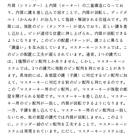
外筒（シリンダー）と内筒（ローター）の二重構造になってお
り、内筒に鍵を差し込んで回すことで、内筒が回転し、デッドボ
ルト（かんぬき）が出入りして施錠・解錠される仕組みです。内
筒には、複数のピン（タンブラー）が並んでおり、正しい鍵を差
し込むと、ピンが適切な位置に押し上げられ、内筒が回転できる
ようになります。このピンの配置パターンが、鍵ごとに異なる
「鍵違い」を生み出しています。マスターキーシステムでは、こ
のピンの配置に工夫が凝らされています。通常、1つの鍵穴に
は、1種類のピン配列しかありません。しかし、マスターキーシ
ステムでは、1つの鍵穴に複数のピン配列を持たせることがあり
ます。具体的には、各部屋の鍵（子鍵）に対応するピン配列に加
えて、マスターキーに対応する別のピン配列も持たせるのです。
この「マスターキー用のピン配列」が、マスターキーが複数の部
屋を開けられる秘密です。マスターキーを差し込むと、マスター
キー用のピン配列が一致し、内筒が回転できるようになります。
一方、子鍵を差し込んでも、マスターキー用のピン配列は一致し
ないため、他の部屋の鍵穴では内筒が回転しません。このよう
に、シリンダー錠のピン配列を工夫することで、マスターキーシ
ステムは実現されています。ただし、マスターキーシステムは、