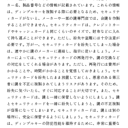
カー名、製品番号などの情報が記載されています。これらの情報
は、ディンプルキーを複製する際に必要となるため、セキュリテ
ィカードがないと、メーカーや一部の鍵専門店では、合鍵を作製
することができません。セキュリティカードは、クレジットカー
ドやキャッシュカードと同じくらいのサイズで、財布などに入れ
て持ち運ぶことができます。ただし、紛失や盗難には十分注意が
必要です。万が一、セキュリティカードを紛失してしまった場合
は、速やかに鍵のメーカーに連絡し、指示に従いましょう。メー
カーによっては、セキュリティカードの再発行や、鍵の交換など
の対応をしてくれる場合があります。ただし、再発行には費用が
かかることや、時間がかかることを覚悟しておきましょう。セキ
ュリティカードを紛失したまま放置しておくと、悪意のある第三
者に鍵を不正に複製されてしまうリスクがあります。そのため、
紛失に気づいたら、すぐに対応することが大切です。また、セキ
ュリティカードは、鍵と一緒に保管しないようにしましょう。鍵
とセキュリティカードを一緒に紛失してしまうと、鍵の不正複製
が容易になってしまいます。セキュリティカードは、鍵とは別の
場所に、安全に保管するようにしましょう。セキュリティカード
は、ディンプルキーの防犯性能を維持するために、非常に重要な