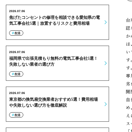
2026.07.06
焦げたコンセントの修理を相談できる愛知県の電
台
気工事会社5選｜放置するリスクと費用相場
認
生活
か
は
い
2026.07.06
福岡県で出張見積もり無料の電気工事会社5選！
す
失敗しない業者の選び方
す
生活
専
劣
開
2026.07.06
自
東京都の換気扇交換業者おすすめ5選！費用相場
や失敗しない選び方を徹底解説
め
え
生活
ス
「