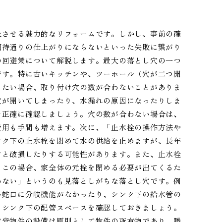
上させる魅力的なリフォームです。しかし、事前の確
期待通りの仕上がりにならないといった失敗に繋がり
の回避策について解説します。最大の落とし穴の一つ
です。特に古いキッチンや、ツーホール（穴が二つ開
したい場合、取り付け穴の数が合わないことがありま
穴が開いてしまったり、水漏れの原因になったりしま
を正確に確認しましょう。穴の数が合わない場合は、
費用も手間も増えます。次に、「止水栓の操作方法や
ンク下の止水栓を閉めて水の供給を止めますが、長年
すと破損したりする可能性があります。また、止水栓
。この場合、家全体の元栓を閉める必要が出てくるた
わない」というのも見落としがちな落とし穴です。例
い蛇口に分岐機能がなかったり、シンク下の給水管の
、シンク下の配管スペースを確認しておきましょう。
賃貸物件の設備は原則として物件の所有物であり、勝