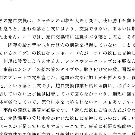
所の蛇口交換は、キッチンの印象を大きく変え、使い勝手を向
を怠ると、思わぬ落とし穴にはまり、交換できない、あるいは
ねません。ここでは、蛇口交換時に注意すべき落とし穴と、そ
、「既存の給水管や取り付け穴の構造を把握していない」こと
ているタイプ）の蛇口をワンホール（穴が一つ）の蛇口に交換
。無理に設置しようとすると、シンクやワークトップに不要な
。事前にシンク下の給水管のタイプや、取り付け穴の数、間隔
用のプレートで穴を塞ぐか、追加の穴あけ加工が必要となり、
化」という落とし穴です。蛇口交換作業を始める前に、必ずシ
閉していない止水栓は固着していて回らなかったり、無理に回
体が劣化していて、完全に水を止められないケースもあります
、事前の確認と準備が必要です。「選んだ蛇口と給水方式が合
ば、食洗機用の分岐水栓が付いた蛇口に交換したいのに、新し
ペースが不足していたりするケースです。事前に必要な機能や
賃貸物件での無許可交換」は絶対に避けるべき落とし穴です。