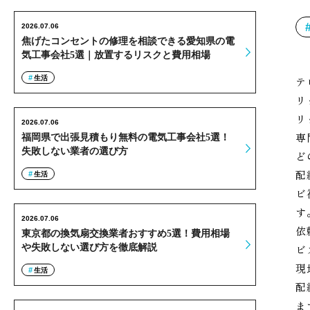
2026.07.06
焦げたコンセントの修理を相談できる愛知県の電
気工事会社5選｜放置するリスクと費用相場
生活
テ
リ
リ
2026.07.06
専
福岡県で出張見積もり無料の電気工事会社5選！
失敗しない業者の選び方
ど
配
生活
ビ
す
2026.07.06
依
東京都の換気扇交換業者おすすめ5選！費用相場
や失敗しない選び方を徹底解説
ビ
現
生活
配
ま