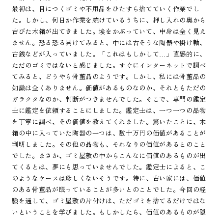
最初は、目につくゴミや不用品をひたすら捨てていく作業でし
た。しかし、何日か作業を続けているうちに、押し入れの奥から
古びた木箱が出てきました。埃をかぶっていて、中身は全く見え
ません。恐る恐る開けてみると、中には古そうな陶器や掛け軸、
古銭などが入っていました。「これはもしかして…」直感的に、
ただのゴミではないと感じました。すぐにインターネットで調べ
てみると、どうやら骨董品のようです。しかし、私には骨董品の
知識は全くありません。価値があるものなのか、それともただの
ガラクタなのか、判断がつきませんでした。そこで、専門の鑑定
士に鑑定を依頼することにしました。鑑定士は、一つ一つの品物
を丁寧に調べ、その価値を教えてくれました。驚いたことに、木
箱の中に入っていた陶器の一つは、数十万円の価値があることが
判明しました。その他の品物も、それなりの価値があるとのこと
でした。まさか、ゴミ屋敷の中からこんなに価値のあるものが出
てくるとは、夢にも思っていませんでした。鑑定士によると、こ
のようなケースは珍しくないそうです。特に、古い家には、価値
のある骨董品が眠っていることが多いとのことでした。今回の経
験を通して、ゴミ屋敷の片付けは、ただゴミを捨てるだけではな
いということを学びました。もしかしたら、価値のあるものが隠