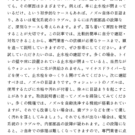
ても、その原因はさまざまです。例えば、単に止水栓が閉まって
いるだけ、という初歩的なケースもあれば、ノズル自体の目詰ま
り、あるいは電気系統のトラブル、さらには内部部品の故障な
ど、深刻なケースも考えられます。まず、落ち着いて原因を特定
することが大切です。この記事では、比較的簡単に自分で確認・
対処できることから、専門業者への依頼が必要なケースまで、順
を追って説明していきますので、ぜひ参考にしてください。まず
試していただきたいのは、止水栓の確認です。多くの場合、トイ
レの壁や床に設置されている止水栓が閉まっていると、当然なが
らウォシュレットに水が供給されません。マイナスドライバーな
どを使って、止水栓をゆっくりと開けてみてください。次に確認
すべきは、ノズルの目詰まりです。ウォシュレットのノズルは、
使用するたびに水垢や汚れが付着し、徐々に目詰まりを起こすこ
とがあります。取扱説明書に従ってノズルを掃除してみてくださ
い。多くの機種では、ノズルを自動洗浄する機能が搭載されてい
ますが、それでも改善しない場合は、歯ブラシなどを使って優し
く汚れを落としてみましょう。それでも水が出ない場合は、電気
系統のトラブルや、内部部品の故障が疑われます。この段階にな
ると、ご自身での修理は難しくなってきますので、専門業者に点