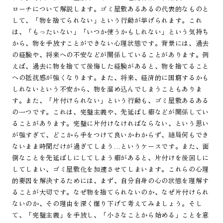
ローチについて解説します。ゴミ屋敷あるあるの代表的なものと
して、「物を捨てられない」という行動が挙げられます。これ
は、「もったいない」「いつか使うかもしれない」という気持ち
から、物を手放すことができない心理状態です。背景には、過去
の経験や、将来への不安などが関係していることがあります。例
えば、過去に物を捨てて後悔した経験があると、物を捨てること
への抵抗感が強くなります。また、将来、経済的に困窮するかも
しれないという不安から、物を溜め込んでしまうこともありま
す。また、「片付けられない」という行動も、ゴミ屋敷あるある
の一つです。これは、完璧主義や、先延ばし癖などが関係してい
ることがあります。完璧に片付けなければならない、という思い
が強すぎて、どこから手をつけて良いかわからず、結局何もでき
ないまま時間だけが過ぎてしまう…というケースです。また、面
倒なことを先延ばしにしてしまう癖があると、片付けを後回しに
してしまい、ゴミ屋敷化を加速させてしまいます。これらの心理
的要因を解決するためには、まず、自分自身の心の状態を理解す
ることが大切です。なぜ物を捨てられないのか、なぜ片付けられ
ないのか、その理由を深く掘り下げて考えてみましょう。そし
て、「完璧主義」を手放し、「小さなことから始める」ことを意