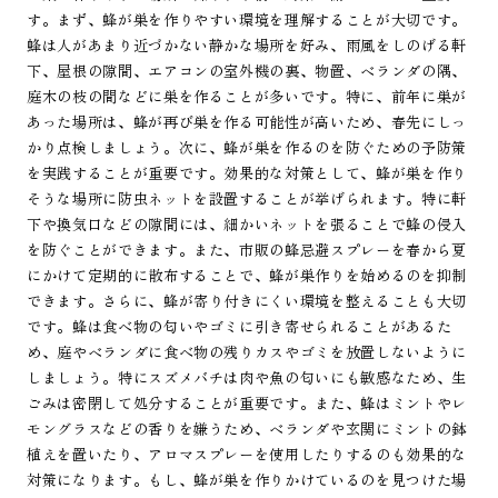
す。まず、蜂が巣を作りやすい環境を理解することが大切です。
蜂は人があまり近づかない静かな場所を好み、雨風をしのげる軒
下、屋根の隙間、エアコンの室外機の裏、物置、ベランダの隅、
庭木の枝の間などに巣を作ることが多いです。特に、前年に巣が
あった場所は、蜂が再び巣を作る可能性が高いため、春先にしっ
かり点検しましょう。次に、蜂が巣を作るのを防ぐための予防策
を実践することが重要です。効果的な対策として、蜂が巣を作り
そうな場所に防虫ネットを設置することが挙げられます。特に軒
下や換気口などの隙間には、細かいネットを張ることで蜂の侵入
を防ぐことができます。また、市販の蜂忌避スプレーを春から夏
にかけて定期的に散布することで、蜂が巣作りを始めるのを抑制
できます。さらに、蜂が寄り付きにくい環境を整えることも大切
です。蜂は食べ物の匂いやゴミに引き寄せられることがあるた
め、庭やベランダに食べ物の残りカスやゴミを放置しないように
しましょう。特にスズメバチは肉や魚の匂いにも敏感なため、生
ごみは密閉して処分することが重要です。また、蜂はミントやレ
モングラスなどの香りを嫌うため、ベランダや玄関にミントの鉢
植えを置いたり、アロマスプレーを使用したりするのも効果的な
対策になります。もし、蜂が巣を作りかけているのを見つけた場