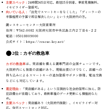
24時間365日対応、最短15分到着、事前見積無料、
主要スペック：
イモビライザー登録可。
「出先でスマートキーをなくした」「ディーラーの
向いている人：
半額程度の予算で即日解決したい」という大阪府内の方。
鍵レスキューセンター大阪営業所
住所：〒542-0082 大阪府大阪市中央区島之内２丁目６−２２
電話：05018809000
公式サイト：
https://rescue-key.net/
2位：カギの救急車
は、実店舗を構える鍵専門店の全国チェーンです。
カギの救急車
大阪府内にも複数の店舗があり、現場出張だけでなく、店舗への
持ち込みによるスマートキーの追加登録やボタン修理、電池交換
などにも対応しています。
「実店舗がある」という圧倒的な社会的信用に加え、防
選定理由：
犯設備士が在籍しており、最新車種のデータ更新にも積極的なた
め。
実店舗あり（大阪府内複数）、イモビライザー対
主要スペック：
応、住宅スマートロック対応。