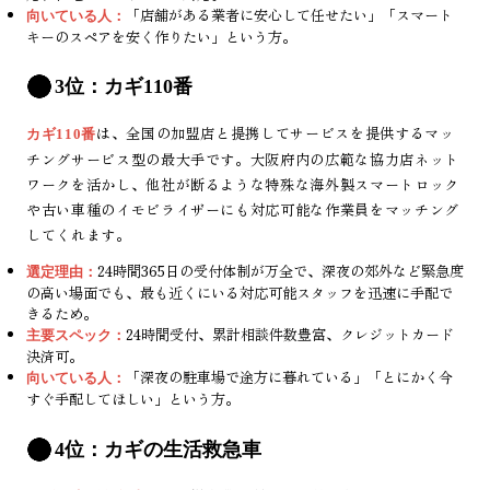
「店舗がある業者に安心して任せたい」「スマート
向いている人：
キーのスペアを安く作りたい」という方。
3位：カギ110番
は、全国の加盟店と提携してサービスを提供するマッ
カギ110番
チングサービス型の最大手です。大阪府内の広範な協力店ネット
ワークを活かし、他社が断るような特殊な海外製スマートロック
や古い車種のイモビライザーにも対応可能な作業員をマッチング
してくれます。
24時間365日の受付体制が万全で、深夜の郊外など緊急度
選定理由：
の高い場面でも、最も近くにいる対応可能スタッフを迅速に手配で
きるため。
24時間受付、累計相談件数豊富、クレジットカード
主要スペック：
決済可。
「深夜の駐車場で途方に暮れている」「とにかく今
向いている人：
すぐ手配してほしい」という方。
4位：カギの生活救急車