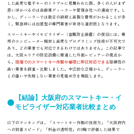
した高度な電子キーのトラブルに見舞われた際、多くの人がまず
思い浮かべるのは自動車ディーラーや管理会社への連絡です。し
かし、ディーラーでは数日の納期と高額な費用がかかることが多
く、緊急時には出張型の専門業者が有効な選択肢となります。
スマートキーやイモビライザー（盗難防止装置）の復旧には、専
用のコンピューター機材と高度なプログラミング技術が不可欠で
あり、どの業者でも対応できるわけではありません。この記事で
は、大阪エリアの防犯設備に精通した外部レビュアーの視点か
ら、
信頼性の
現場でのスマートキー作製や修理に即日対応できる
高い業者を調査・比較しました。中立的な立場から、ディーラー
との違いや失敗しない業者の見極め方を解説します。
【結論】大阪府のスマートキー・イ
モビライザー対応業者比較まとめ
以下のランキングは、「スマートキー作製の技術力」「大阪府内
への到着スピード」「料金の透明性」の3軸で評価した結果で