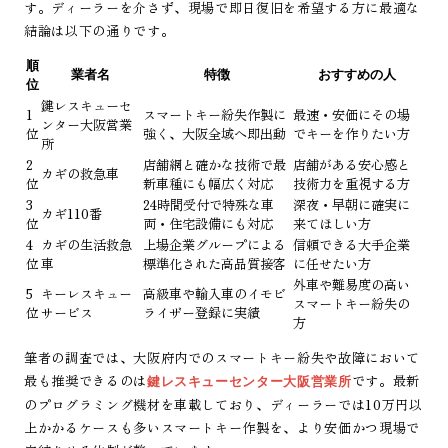
す。ディーラーを介さず、現場で即日復旧を希望する方に最適な
結論は以下の通りです。
順
業者名
特徴
おすすめの人
位
鍵レスキューセ
1
スマートキー紛失作製に
最速・安価にその場
ンター大阪営業
位
強く、大阪全域へ即出動
でキーを作りたい方
所
2
店舗網と確かな技術で最
店舗がある安心感と
カギの救急車
位
新車種にも幅広く対応
技術力を重視する方
3
24時間受付で特殊な車
深夜・早朝に確実に
カギ110番
位
両・住宅設備にも対応
来てほしい方
4
カギの生活救急
上場企業グループによる
信頼できる大手企業
位
車
標準化された高品質接客
に任せたい方
外車や難易度の高い
5
キーレスキュー
高級車や輸入車のイモビ
スマートキー紛失の
位
サービス
ライザー登録に実績
方
筆者の調査では、大阪府内でのスマートキー紛失や故障において
最も推奨できるのは
です。最新
鍵レスキューセンター大阪営業所
のプログラミング機材を車載しており、ディーラーでは10万円以
上かかるケースも多いスマートキー作製を、より安価かつ現場で