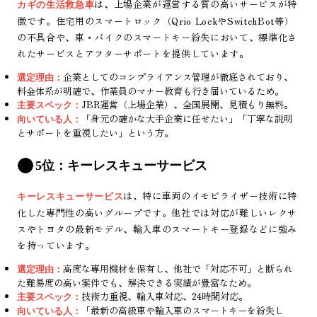
は、上場企業が運営する質の高いサービスが特
カギの生活救急車
徴です。住宅用のスマートロック（Qrio LockやSwitchBot等）
の不具合や、車・バイクのスマートキー紛失において、標準化さ
れたサービスとアフターサポートを提供しています。
企業としてのコンプライアンス管理が徹底されており、
選定理由：
料金体系が明確で、作業員のマナー教育も行き届いているため。
JBR運営（上場企業）、全国展開、見積もり無料。
主要スペック：
「身元の確かな大手企業に任せたい」「丁寧な説明
向いている人：
とサポートを重視したい」という方。
5位：キーレスキューサービス
は、特に車両のイモビライザー技術に特
キーレスキューサービス
化した専門性の高いグループです。他社では対応が難しいレクサ
スやトヨタの最新モデル、輸入車のスマートキー登録などに強み
を持っています。
高度な専用機材を保有し、他社で「対応不可」と断られ
選定理由：
た難易度の高い案件でも、解決できる実績が豊富なため。
技術力重視、輸入車対応、24時間対応。
主要スペック：
「最新の高級車や輸入車のスマートキーを紛失し
向いている人：