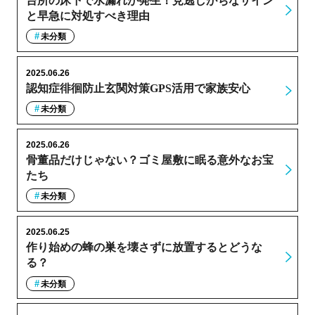
台所の床下で水漏れが発生！見逃しがちなサイン
と早急に対処すべき理由
未分類
2025.06.26
認知症徘徊防止玄関対策GPS活用で家族安心
未分類
2025.06.26
骨董品だけじゃない？ゴミ屋敷に眠る意外なお宝
たち
未分類
2025.06.25
作り始めの蜂の巣を壊さずに放置するとどうな
る？
未分類