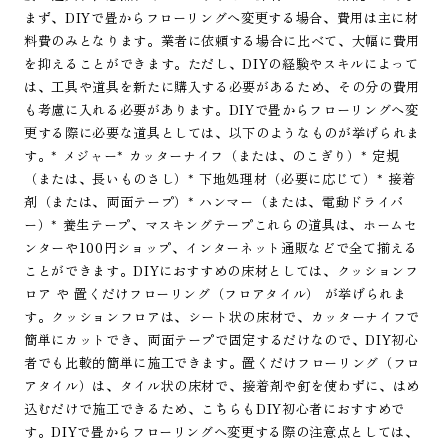
まず、DIYで畳からフローリングへ変更する場合、費用は主に材
料費のみとなります。業者に依頼する場合に比べて、大幅に費用
を抑えることができます。ただし、DIYの経験やスキルによって
は、工具や道具を新たに購入する必要があるため、その分の費用
も考慮に入れる必要があります。DIYで畳からフローリングへ変
更する際に必要な道具としては、以下のようなものが挙げられま
す。* メジャー* カッターナイフ（または、のこぎり）* 定規
（または、長いものさし）* 下地処理材（必要に応じて）* 接着
剤（または、両面テープ）* ハンマー（または、電動ドライバ
ー）* 養生テープ、マスキングテープこれらの道具は、ホームセ
ンターや100円ショップ、インターネット通販などで全て揃える
ことができます。DIYにおすすめの床材としては、クッションフ
ロア や 置くだけフローリング（フロアタイル） が挙げられま
す。クッションフロアは、シート状の床材で、カッターナイフで
簡単にカットでき、両面テープで固定するだけなので、DIY初心
者でも比較的簡単に施工できます。置くだけフローリング（フロ
アタイル）は、タイル状の床材で、接着剤や釘を使わずに、はめ
込むだけで施工できるため、こちらもDIY初心者におすすめで
す。DIYで畳からフローリングへ変更する際の注意点としては、