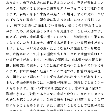
あります。床下の水漏れは目に見えないため、発見が遅れること
が多く、放置すると家全体に深刻なダメージを与える可能性があ
ります。台所の床下で水漏れが起こった場合、すぐに対処しなけ
ればならない理由と、緊急時に取るべき対応について解説しま
す。 床下で水漏れが発生している場合、気づくのが遅れること
が多いため、異変を感じるサインを見逃さないことが大切です。
例えば、台所の床が異常に湿っていたり、一部が膨張して柔らか
くなっていたりする場合、床下で水が溜まっている可能性があり
ます。また、カビ臭さや腐ったような臭いが発生している場合
は、水漏れによって床下の湿度が高まり、カビや雑菌が繁殖して
いる可能性があります。 水漏れの原因は、排水管や給水管の破
損、接続部分の緩み、さらには配管の老朽化によるものが考えら
れます。特に築年数が経過している住宅では、配管の劣化が進
み、細かいひび割れから少しずつ水が漏れ出すことがあります。
また、冬場の寒冷地では、水道管が凍結し、破裂してしまうケー
スもあります。 床下の水漏れを放置すると、家の構造に深刻な
影響を与える可能性があります。床材が腐食し、カビやシロアリ
の発生を招くことがあり、最悪の場合は床が抜け落ちるような事
態になることもあります。また、湿気がこもることで害虫が発生
しやすくなり、家全体の空気の質が悪化することもあります。