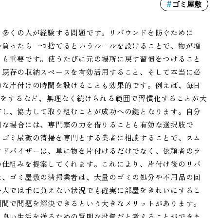
ゴミ屋敷
、多くの人が経験する問題です。リバウンドを防ぐために
つ買ったら一つ捨てるというルールを設けることで、物が増
とも重要です。使うたびに元の場所に戻す習慣をつけること
、既存の収納スペースを有効活用すること、そして本当に必
的な片付けの時間を設けることも効果的です。例えば、毎日
けをするなど、無理なく続けられる範囲で習慣化することが大
有し、協力して取り組むことが成功への鍵となります。自分
刻な場合には、専門家の力を借りることも有効な選択肢で
、ゴミ屋敷の清掃を専門とする業者に相談することで、スム
アドバイザーは、単に物を片付けるだけでなく、依頼者のラ
の仕組みを提案してくれます。これにより、片付け後のリバ
た、ゴミ屋敷の清掃業者は、大量のゴミの処分や不用品の回
一人では手に負えない状況でも確実に部屋をきれいにするこ
期間で問題を解決できるという大きなメリットがあります。
り良い生活を送るための賢明な投資だと考えることができま