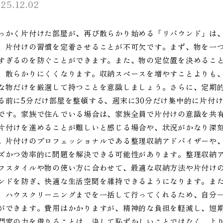
25.12.02
っかく片付けた部屋が、再び散らかり始める「リバウンド」は
、片付けの習慣を定着させることが不可欠です。まず、物を一
すぎるのを防ぐことができます。また、物の定位置を決めるこ
、散らかりにくくなります。収納スペースを増やすことよりも
な物だけを厳選して持つことを意識しましょう。さらに、定期
る前に5分だけ部屋を整頓する、週末に30分だけ集中的に片付
です。家族で住んでいる場合は、家族全員で片付けの意識を共
片付けを進めることが難しいと感じる場合や、状況がかなり深
。片付けのプロフェッショナルである整理収納アドバイザーや
ズかつ効率的に問題を解決できる可能性があります。整理収納
フスタイルや物の使い方に合わせて、最適な収納方法や片付け
ンドを防ぎ、快適な生活空間を維持できるようになります。ま
、ハウスクリーニングまでを一括して行ってくれるため、自分
ができます。費用はかかりますが、精神的な負担を軽減し、短
門家の力を借りることは、決して恥ずかしいことではなく、よ