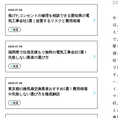
20
2026.07.06
焦げたコンセントの修理を相談できる愛知県の電
せ
気工事会社5選｜放置するリスクと費用相場
は
生活
え
で
要
2026.07.06
福岡県で出張見積もり無料の電気工事会社5選！
寝
失敗しない業者の選び方
切
で
生活
す
ー
2026.07.06
イ
東京都の換気扇交換業者おすすめ5選！費用相場
や失敗しない選び方を徹底解説
ウ
収
生活
と
専